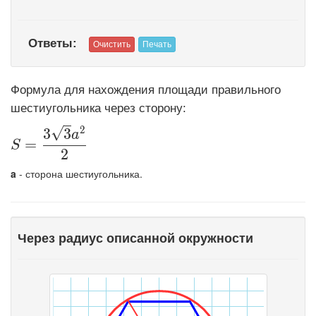
Ответы:
Формула для нахождения площади правильного
шестиугольника через сторону:
2
√
3
3
\displaystyle S=\frac{3\sqrt3a^2}{2}
a
=
S
2
a
- сторона шестиугольника.
Через радиус описанной окружности