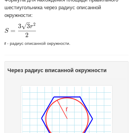
шестиугольника через радиус описанной
окружности:
2
√
3
3
\displaystyle S=\frac{3\sqrt3r^2}{2}
r
=
S
2
r
- радиус описанной окружности.
Через радиус вписанной окружности