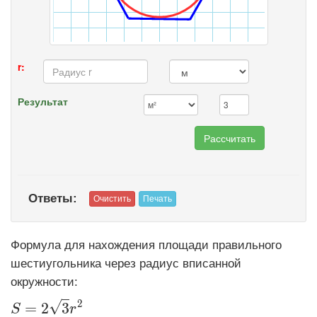
r:
Результат
Ответы:
Формула для нахождения площади правильного
шестиугольника через радиус вписанной
окружности:
2
√
\displaystyle S=2\sqrt3r^2
=
2
3
S
r