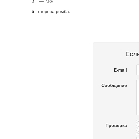
\displaystyle P=4a
=
4
P
a
a
- сторона ромба.
Есл
E-mail
Сообщение
Проверка