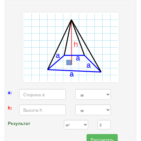
a:
h:
Результат