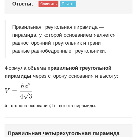
Ответы:
Правильная треугольная пирамида —
пирамида, у которой основанием является
равносторонний треугольник и грани
равные равнобедренные треугольники.
Формула объема
правильной треугольной
пирамиды
через сторону основания и высоту:
2
\displaystyle V=\frac{h a^2}{4 \sqrt{3}}
h
a
=
V
√
4
3
a
- сторона основания;
h
- высота пирамиды.
Правильная четырехугольная пирамида