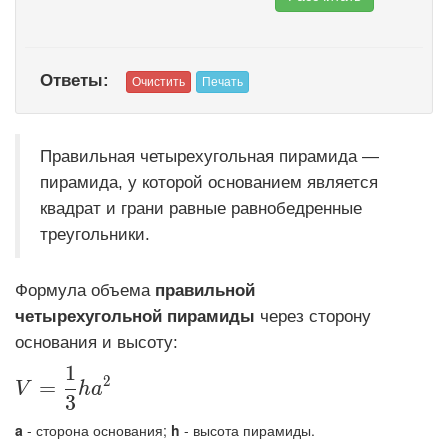
Ответы:
Правильная четырехугольная пирамида —
пирамида, у которой основанием является
квадрат и грани равные равнобедренные
треугольники.
Формула объема
правильной
четырехугольной пирамиды
через сторону
основания и высоту:
1
\displaystyle V=\frac{1}{3}ha^2
2
=
V
h
a
3
a
- сторона основания;
h
- высота пирамиды.