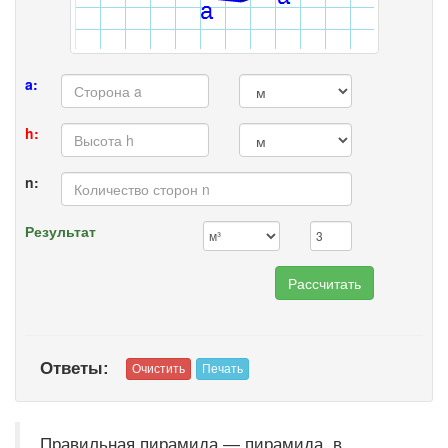
a:
h:
n:
Результат
Ответы:
Правильная пирамида — пирамида, в