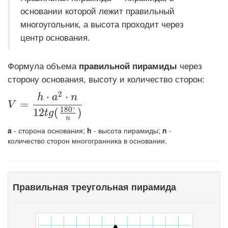
основании которой лежит правильный
многоугольник, а высота проходит через
центр основания.
Формула объема
правильной пирамиды
через
сторону основания, высоту и количество сторон:
2
⋅
⋅
\displaystyle V=\frac{h \cdot a^2 \cdot n}
h
a
n
=
V
∘
1
8
0
1
2
(
)
t
g
n
a
- сторона основания;
h
- высота пирамиды;
n
-
количество сторон многогранника в основании.
Правильная треугольная пирамида