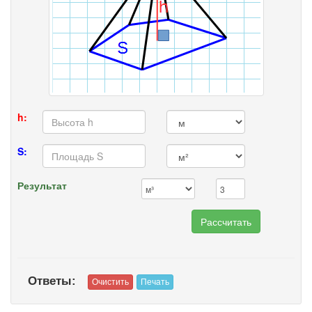
h:
S:
Результат
Ответы: