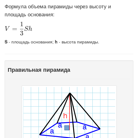
Формула объема пирамиды через высоту и
площадь основания:
1
\displaystyle V=\frac{1}{3}Sh
=
V
S
h
3
S
- площадь основания;
h
- высота пирамиды.
Правильная пирамида