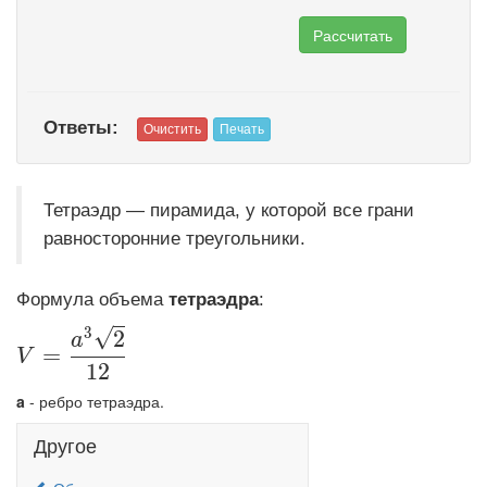
Ответы:
Тетраэдр — пирамида, у которой все грани
равносторонние треугольники.
Формула объема
тетраэдра
:
3
√
2
\displaystyle V=\frac{a^3\sqrt{2}}{12}
a
=
V
1
2
a
- ребро тетраэдра.
Другое