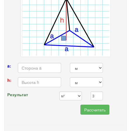
a:
h:
Результат