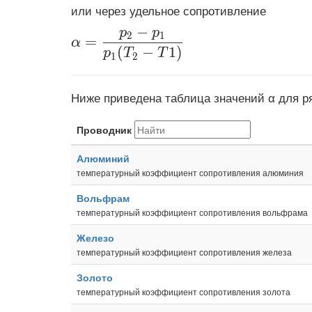
или через удельное сопротивление
−
p
p
\displaystyle \alpha=\frac{p_2-p_
2
1
=
α
(
−
1
)
p
T
T
1
2
Ниже приведена таблица значений α для ря
Проводник
Алюминий
температурный коэффициент сопротивления алюминия
Вольфрам
температурный коэффициент сопротивления вольфрама
Железо
температурный коэффициент сопротивления железа
Золото
температурный коэффициент сопротивления золота