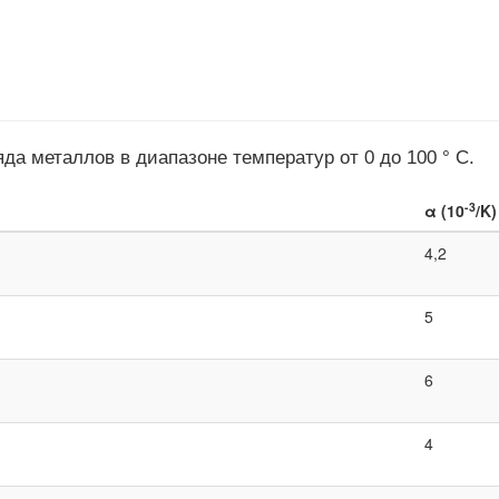
1}{p_1(T_2-T1)}
да металлов в диапазоне температур от 0 до 100 ° C.
-3
α (10
/K)
4,2
5
6
4