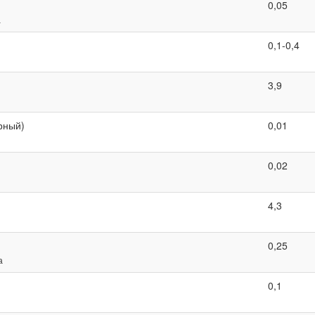
0,05
а
0,1-0,4
3,9
рный)
0,01
0,02
4,3
0,25
а
0,1