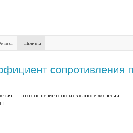
изика
Таблицы
ффициент сопротивления 
ения — это отношение относительного изменения
ы.
_1}{R_1(T_2-T1)}