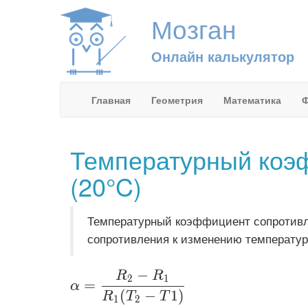
Мозган
Онлайн калькулятор
Главная
Геометрия
Математика
Ф
Температурный коэ
(20°C)
Температурный коэффициент сопротивл
сопротивления к изменению температур
−
R
R
\displaystyle \alpha=\frac{R_2-R
2
1
=
α
(
−
1
)
R
T
T
1
2