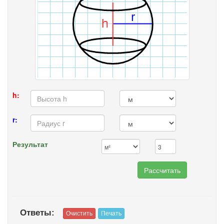
h:
r:
Результат
Ответы: