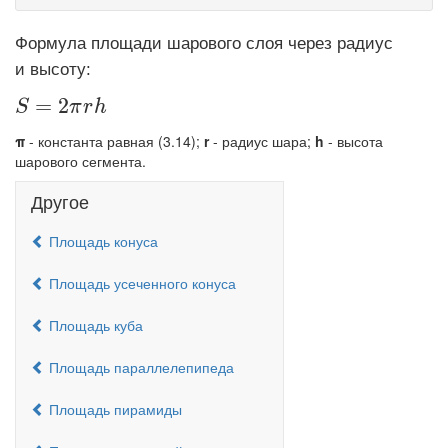
Формула площади шарового слоя через радиус
и высоту:
\displaystyle S=2\pi rh
=
2
S
π
r
h
π
- константа равная (3.14);
r
- радиус шара;
h
- высота
шарового сегмента.
Другое
Площадь конуса
Площадь усеченного конуса
Площадь куба
Площадь параллелепипеда
Площадь пирамиды