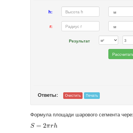
h:
r:
Результат
Ответы:
Формула площади шарового сегмента через
\displaystyle S=2\pi rh
=
2
S
π
r
h