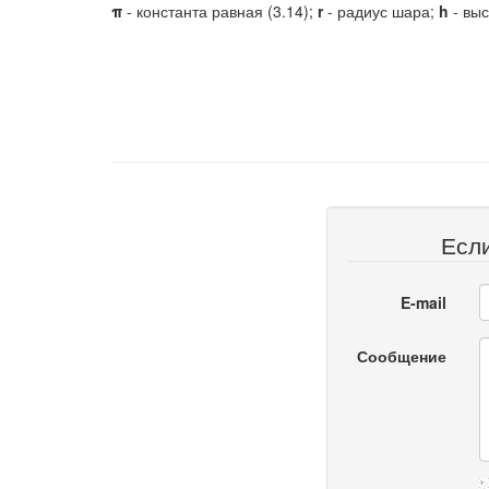
π
- константа равная (3.14);
r
- радиус шара;
h
- выс
Есл
E-mail
Сообщение