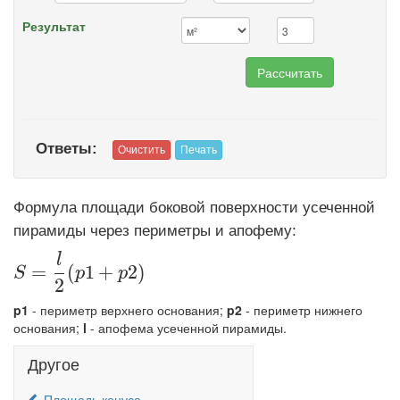
Результат
Ответы:
Формула площади боковой поверхности усеченной
пирамиды через периметры и апофему:
l
\displaystyle S=\frac{l}{2}(p1+p2)
=
(
1
+
2
)
S
p
p
2
p1
- периметр верхнего основания;
p2
- периметр нижнего
основания;
l
- апофема усеченной пирамиды.
Другое
Площадь конуса