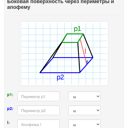
Боковая поверхность через периметры и
апофему
p1:
p2:
l: